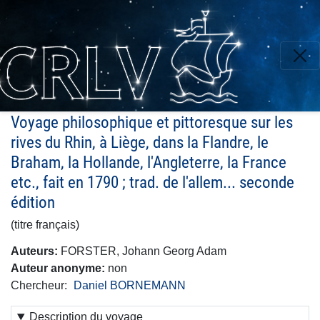
Aller
au
contenu
principal
Voyage philosophique et pittoresque sur les
rives du Rhin, à Liège, dans la Flandre, le
Braham, la Hollande, l'Angleterre, la France
etc., fait en 1790 ; trad. de l'allem... seconde
édition
(titre français)
Auteurs
FORSTER, Johann Georg Adam
Auteur anonyme
non
Chercheur
Daniel BORNEMANN
Description du voyage