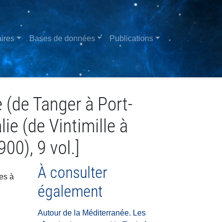
ires
Bases de données
Publications
 (de Tanger à Port-
lie (de Vintimille à
00), 9 vol.]
À consulter
es à
également
Autour de la Méditerranée. Les