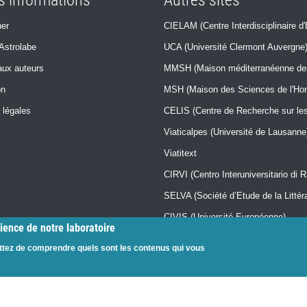
s informations
Autres sites
er
CIELAM (Centre Interdisciplinaire d'
Astrolabe
UCA (Université Clermont Auvergne
ux auteurs
MMSH (Maison méditerranéenne des 
on
MSH (Maison des Sciences de l'H
 légales
CELIS (Centre de Recherche sur les 
Viaticalpes (Université de Lausanne
Viatitext
CIRVI (Centro Interuniversitario di Ri
SELVA (Société d’Etude de la Litté
CIVIS (Université Européenne)
dience de notre laboratoire
CRISIS (Maison de la Recherche, 
ttez de comprendre quels sont les contenus qui vous
Collection "Imago Mundi" (Sorbonne