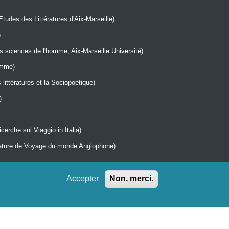
Etudes des Littératures d'Aix-Marseille)
)
sciences de l'homme, Aix-Marseille Université)
omme)
littératures et la Sociopoétique)
)
cerche sul Viaggio in Italia)
rature de Voyage du monde Anglophone)
AMU)
Accepter
Non, merci.
 Université Presses)