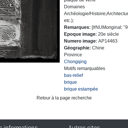
Domaines
Archéologie/Histoire;Architectur
etc.);
Remarques
[#NUMoriginal: "92
Epoque image
20e siècle
Numero image
AP14463
Géographie
Chine
Province
Chongqing
Motifs remarquables
bas-relief
brique
brique estampée
Retour à la page recherche