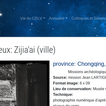
Aller
au
contenu
Main
Vie du CRLV
Annuaire
Colloques et Sémina
principal
navigation
x: Zijia'ai (ville)
province: Chongqing, li
Missions archéologiq
Source
mission Jean LARTI
Format image
6 x 09
Lieu de conservation
Musée G
Technique
photographie numérique d'après
plaque de verre