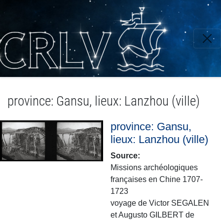
Aller
au
contenu
principal
province: Gansu, lieux: Lanzhou (ville)
province: Gansu,
lieux: Lanzhou (ville)
Source
Missions archéologiques
françaises en Chine 1707-
1723
voyage de Victor SEGALEN
et Augusto GILBERT de