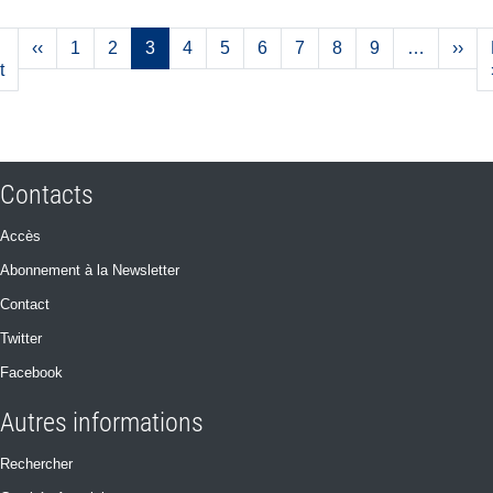
Pagination
Page précédente
Pag
‹‹
1
2
3
4
5
6
7
8
9
…
››
Première page
t
Contacts
Accès
Abonnement à la Newsletter
Contact
Twitter
Facebook
Autres informations
Rechercher