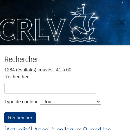
Aller
au
contenu
principal
Rechercher
1284 résultat(s) trouvés : 41 à 60
Rechercher
Type de contenu
Rechercher
[Actualité] Appel à colloque: Quand les